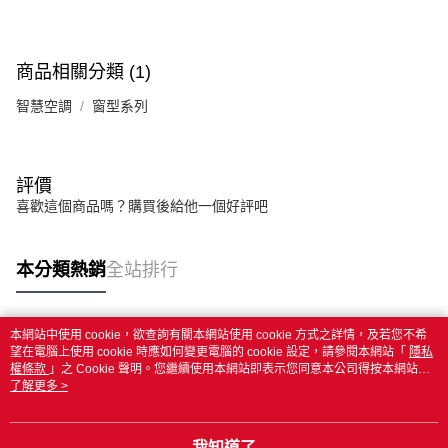
商品相關分類 (1)
智慧空調
窗型系列
評價
喜歡這個商品嗎？購買後給他一個好評吧
本分類熱銷
全站排行
本網站中使用 cookie，欲查詢有關本網站使用 cookie 方式之詳情，及若您不希
熱門標籤
望在電腦上使用 cookie 時應如何變更電腦的 cookie 設定，請參閱本網站「
隱私
權條款
」之 Cookie 聲明。您繼續使用本網站即表示您同意本公司得按本網站使
用條款之 Cookie 聲明使用 cookie。
了解更多 >
我知道了