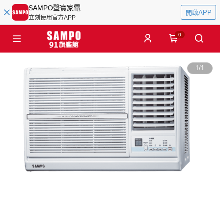
SAMPO聲寶家電
開啟APP
立刻使用官方APP
0
1
/
1