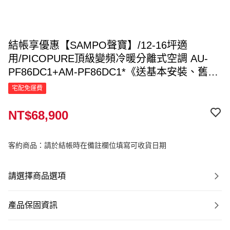
結帳享優惠【SAMPO聲寶】/12-16坪適
用/PICOPURE頂級變頻冷暖分離式空調 AU-
PF86DC1+AM-PF86DC1*《送基本安裝、舊機
回收》｜原廠直送｜
宅配免運費
NT$68,900
客約商品：請於結帳時在備註欄位填寫可收貨日期
請選擇商品選項
產品保固資訊