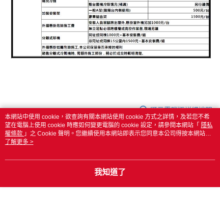
顯示電腦版詳細說明
本網站中使用 cookie，欲查詢有關本網站使用 cookie 方式之詳情，及若您不希
望在電腦上使用 cookie 時應如何變更電腦的 cookie 設定，請參閱本網站「
隱私
權條款
」之 Cookie 聲明。您繼續使用本網站即表示您同意本公司得按本網站使
商品規格
用條款之 Cookie 聲明使用 cookie。
了解更多 >
型號
AU-PF86DC1+AM-PF86DC1
我知道了
冷氣類型
分離式冷暖變頻
適用坪數
12-16坪
室內機外尺寸
1280 x 360 x 260