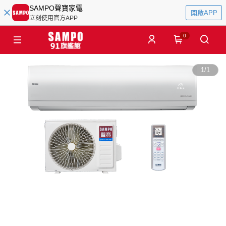
SAMPO聲寶家電
開啟APP
立刻使用官方APP
0
1
/
1