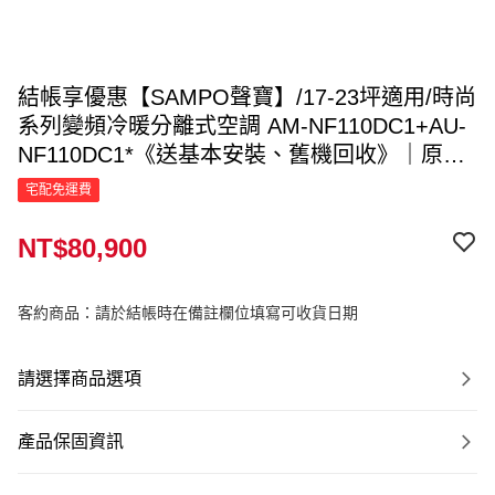
結帳享優惠【SAMPO聲寶】/17-23坪適用/時尚
系列變頻冷暖分離式空調 AM-NF110DC1+AU-
NF110DC1*《送基本安裝、舊機回收》｜原廠
直送｜
宅配免運費
NT$80,900
客約商品：請於結帳時在備註欄位填寫可收貨日期
請選擇商品選項
產品保固資訊