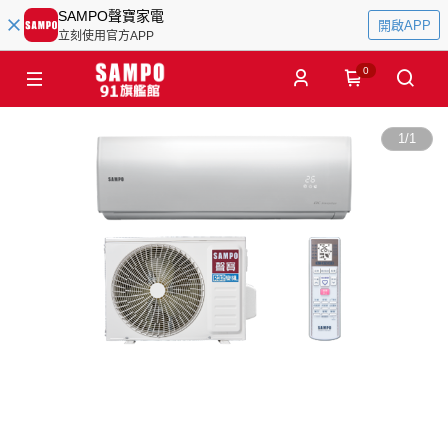
SAMPO聲寶家電
開啟APP
立刻使用官方APP
0
1
/
1