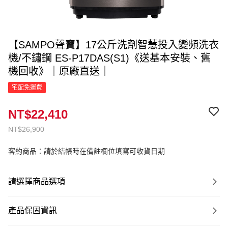
【SAMPO聲寶】17公斤洗劑智慧投入變頻洗衣
機/不鏽鋼 ES-P17DAS(S1)《送基本安裝、舊
機回收》｜原廠直送｜
宅配免運費
NT$22,410
NT$26,900
客約商品：請於結帳時在備註欄位填寫可收貨日期
請選擇商品選項
產品保固資訊