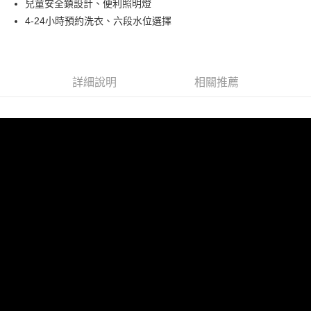
兒童安全鎖設計、便利照明燈
台灣樂天信用卡公司
Google Pay
台新國際商業銀行
中國信託商業銀行
星展（台灣）商業銀行
台新國際商業銀行
4-24小時預約洗衣、六段水位選擇
台灣樂天信用卡公司
中國信託商業銀行
台灣樂天信用卡公司
全盈+PAY
ATM付款
詳細說明
相關推薦
運送方式
大家電宅配
免運費
一般宅配
免運費