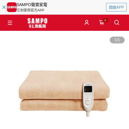
SAMPO聲寶家電
開啟APP
立刻使用官方APP
0
1
/
1