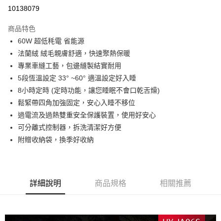
信用卡分期付款
10138079
3 期 0 利率 每期
NT$463
21家銀行
商品特色
6 期 0 利率 每期
NT$231
21家銀行
合作金庫商業銀行
第一商業銀行
60W 超低秏電 省能源
華南商業銀行
彰化商業銀行
12 期 0 利率 每期
NT$115
21家銀行
合作金庫商業銀行
第一商業銀行
法蘭絨 絨毛親膚舒適，快速聚熱保暖
上海商業儲蓄銀行
台北富邦商業銀行
華南商業銀行
彰化商業銀行
24 期 0 利率 每期
NT$57
20家銀行
合作金庫商業銀行
第一商業銀行
國泰世華商業銀行
兆豐國際商業銀行
專業車縫工藝，包邊縫製結實耐用
上海商業儲蓄銀行
台北富邦商業銀行
華南商業銀行
彰化商業銀行
臺灣中小企業銀行
台中商業銀行
合作金庫商業銀行
第一商業銀行
5段恆溫設定 33° ~60° 適溫設定好入睡
LINE Pay
國泰世華商業銀行
兆豐國際商業銀行
上海商業儲蓄銀行
台北富邦商業銀行
匯豐（台灣）商業銀行
華泰商業銀行
華南商業銀行
彰化商業銀行
臺灣中小企業銀行
台中商業銀行
8小時定時 (定時功能，讓您睡眠不會口乾舌燥)
國泰世華商業銀行
兆豐國際商業銀行
聯邦商業銀行
遠東國際商業銀行
Apple Pay
上海商業儲蓄銀行
台北富邦商業銀行
匯豐（台灣）商業銀行
華泰商業銀行
鬆緊帶四角加強固定，安心入睡不移位
臺灣中小企業銀行
台中商業銀行
元大商業銀行
永豐商業銀行
兆豐國際商業銀行
臺灣中小企業銀行
聯邦商業銀行
遠東國際商業銀行
匯豐（台灣）商業銀行
華泰商業銀行
過電流及過熱雙重安全保護裝置，使用好安心
街口支付
玉山商業銀行
星展（台灣）商業銀行
台中商業銀行
匯豐（台灣）商業銀行
元大商業銀行
永豐商業銀行
聯邦商業銀行
遠東國際商業銀行
可分離式控制器，拆洗清潔好方便
台新國際商業銀行
中國信託商業銀行
華泰商業銀行
聯邦商業銀行
玉山商業銀行
星展（台灣）商業銀行
悠遊付
元大商業銀行
永豐商業銀行
台灣樂天信用卡公司
遠東國際商業銀行
元大商業銀行
附贈收納袋，換季好收納
台新國際商業銀行
中國信託商業銀行
玉山商業銀行
星展（台灣）商業銀行
永豐商業銀行
玉山商業銀行
台灣樂天信用卡公司
Google Pay
台新國際商業銀行
中國信託商業銀行
星展（台灣）商業銀行
台新國際商業銀行
台灣樂天信用卡公司
中國信託商業銀行
台灣樂天信用卡公司
全盈+PAY
詳細說明
商品規格
相關推薦
ATM付款
運送方式