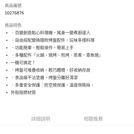
商品編號
信用卡分期付款
10276876
3 期 0 利率 每期
NT$596
21家銀行
商品特色
6 期 0 利率 每期
NT$298
21家銀行
合作金庫商業銀行
第一商業銀行
．百變創造點心料理機，搖身一變煮廚達人
華南商業銀行
彰化商業銀行
12 期 0 利率 每期
NT$149
21家銀行
合作金庫商業銀行
第一商業銀行
．自由搭配變換隨附烤盤配件，玩味多樣料理
上海商業儲蓄銀行
台北富邦商業銀行
華南商業銀行
彰化商業銀行
24 期 0 利率 每期
NT$74
20家銀行
合作金庫商業銀行
第一商業銀行
國泰世華商業銀行
兆豐國際商業銀行
．功能簡單，輕鬆操作，簡易上手
上海商業儲蓄銀行
台北富邦商業銀行
華南商業銀行
彰化商業銀行
臺灣中小企業銀行
台中商業銀行
合作金庫商業銀行
第一商業銀行
．多種配件『火鍋、燒烤、煎烤、蒸煮、章魚燒』
LINE Pay
國泰世華商業銀行
兆豐國際商業銀行
上海商業儲蓄銀行
台北富邦商業銀行
匯豐（台灣）商業銀行
華泰商業銀行
華南商業銀行
彰化商業銀行
臺灣中小企業銀行
台中商業銀行
一機可搞定！
國泰世華商業銀行
兆豐國際商業銀行
聯邦商業銀行
遠東國際商業銀行
Apple Pay
上海商業儲蓄銀行
台北富邦商業銀行
匯豐（台灣）商業銀行
華泰商業銀行
．烤盤可堆疊收納，輕巧體積，好收納存放
臺灣中小企業銀行
台中商業銀行
元大商業銀行
永豐商業銀行
兆豐國際商業銀行
臺灣中小企業銀行
聯邦商業銀行
遠東國際商業銀行
匯豐（台灣）商業銀行
華泰商業銀行
．食品級不沾塗層，烤盤分離好清潔
街口支付
玉山商業銀行
星展（台灣）商業銀行
台中商業銀行
匯豐（台灣）商業銀行
元大商業銀行
永豐商業銀行
聯邦商業銀行
遠東國際商業銀行
．多重安全保護：防空燒保護、溫度保險絲、
台新國際商業銀行
中國信託商業銀行
華泰商業銀行
聯邦商業銀行
玉山商業銀行
星展（台灣）商業銀行
悠遊付
元大商業銀行
永豐商業銀行
台灣樂天信用卡公司
遠東國際商業銀行
元大商業銀行
外殼阻燃材質
台新國際商業銀行
中國信託商業銀行
玉山商業銀行
星展（台灣）商業銀行
永豐商業銀行
玉山商業銀行
台灣樂天信用卡公司
Google Pay
台新國際商業銀行
中國信託商業銀行
星展（台灣）商業銀行
台新國際商業銀行
台灣樂天信用卡公司
中國信託商業銀行
台灣樂天信用卡公司
全盈+PAY
詳細說明
相關推薦
ATM付款