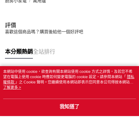
廚房小家電
萬用爐
評價
喜歡這個商品嗎？購買後給他一個好評吧
本分類熱銷
全站排行
本網站中使用 cookie，欲查詢有關本網站使用 cookie 方式之詳情，及若您不希
熱門標籤
望在電腦上使用 cookie 時應如何變更電腦的 cookie 設定，請參閱本網站「
隱私
權條款
」之 Cookie 聲明。您繼續使用本網站即表示您同意本公司得按本網站使
用條款之 Cookie 聲明使用 cookie。
了解更多 >
我知道了