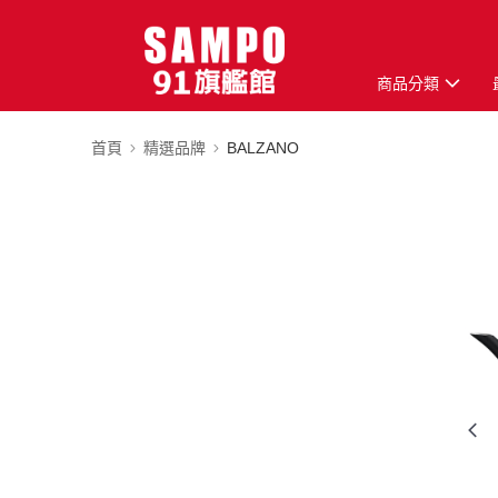
商品分類
首頁
精選品牌
BALZANO