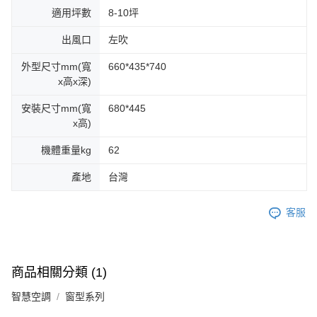
適用坪數
8-10坪
出風口
左吹
外型尺寸mm(寬
660*435*740
x高x深)
安裝尺寸mm(寬
680*445
x高)
機體重量kg
62
產地
台灣
客服
商品相關分類 (1)
智慧空調
窗型系列