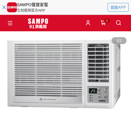
SAMPO聲寶家電
開啟APP
立刻使用官方APP
0
1
/
1