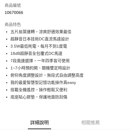
商品編號
信用卡分期付款
10670066
3 期 0 利率 每期
NT$862
21家銀行
商品特色
6 期 0 利率 每期
NT$431
21家銀行
合作金庫商業銀行
第一商業銀行
五片扇葉運轉，涼爽舒適效果最佳
華南商業銀行
彰化商業銀行
12 期 0 利率 每期
NT$215
21家銀行
合作金庫商業銀行
第一商業銀行
超靜音日本技術DC直流馬達設計
上海商業儲蓄銀行
台北富邦商業銀行
華南商業銀行
彰化商業銀行
24 期 0 利率 每期
NT$107
20家銀行
合作金庫商業銀行
第一商業銀行
國泰世華商業銀行
兆豐國際商業銀行
3.5W最低秏電，每月不到1度電
上海商業儲蓄銀行
台北富邦商業銀行
華南商業銀行
彰化商業銀行
臺灣中小企業銀行
台中商業銀行
合作金庫商業銀行
第一商業銀行
18dB超靜音全包覆式DC馬達
LINE Pay
國泰世華商業銀行
兆豐國際商業銀行
上海商業儲蓄銀行
台北富邦商業銀行
匯豐（台灣）商業銀行
華泰商業銀行
華南商業銀行
彰化商業銀行
臺灣中小企業銀行
台中商業銀行
7段風速選擇，一年四季皆可使用
國泰世華商業銀行
兆豐國際商業銀行
聯邦商業銀行
遠東國際商業銀行
Apple Pay
上海商業儲蓄銀行
台北富邦商業銀行
匯豐（台灣）商業銀行
華泰商業銀行
1~7小時預約開、關機雙定時設計
臺灣中小企業銀行
台中商業銀行
元大商業銀行
永豐商業銀行
兆豐國際商業銀行
臺灣中小企業銀行
聯邦商業銀行
遠東國際商業銀行
匯豐（台灣）商業銀行
華泰商業銀行
俯仰角度調整設計，無段式自由調整高度
街口支付
玉山商業銀行
星展（台灣）商業銀行
台中商業銀行
匯豐（台灣）商業銀行
元大商業銀行
永豐商業銀行
聯邦商業銀行
遠東國際商業銀行
我的最愛智慧型記憶功能操作真easy
台新國際商業銀行
中國信託商業銀行
華泰商業銀行
聯邦商業銀行
玉山商業銀行
星展（台灣）商業銀行
悠遊付
元大商業銀行
永豐商業銀行
台灣樂天信用卡公司
遠東國際商業銀行
元大商業銀行
搭載全機遙控，操作輕鬆又便利
台新國際商業銀行
中國信託商業銀行
玉山商業銀行
星展（台灣）商業銀行
永豐商業銀行
玉山商業銀行
底座貼心膠墊，保護地面防刮傷
台灣樂天信用卡公司
Google Pay
台新國際商業銀行
中國信託商業銀行
星展（台灣）商業銀行
台新國際商業銀行
台灣樂天信用卡公司
中國信託商業銀行
台灣樂天信用卡公司
全盈+PAY
ATM付款
詳細說明
相關推薦