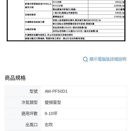
顯示電腦版詳細說明
商品規格
型號
AW-PF50D1
冷氣類型
變頻窗型
適用坪數
8-10坪
出風口
右吹