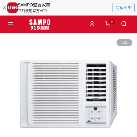
SAMPO聲寶家電
開啟APP
立刻使用官方APP
0
1
/
1