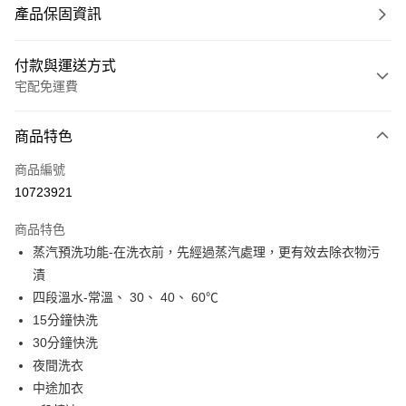
產品保固資訊
付款與運送方式
宅配免運費
付款方式
商品特色
信用卡一次付款
商品編號
信用卡分期付款
10723921
3 期 0 利率 每期
NT$3,663
21家銀行
商品特色
6 期 0 利率 每期
NT$1,831
21家銀行
合作金庫商業銀行
第一商業銀行
蒸汽預洗功能-在洗衣前，先經過蒸汽處理，更有效去除衣物污
華南商業銀行
彰化商業銀行
12 期 0 利率 每期
NT$915
21家銀行
合作金庫商業銀行
第一商業銀行
漬
上海商業儲蓄銀行
台北富邦商業銀行
華南商業銀行
彰化商業銀行
24 期 0 利率 每期
NT$457
20家銀行
合作金庫商業銀行
第一商業銀行
國泰世華商業銀行
兆豐國際商業銀行
四段溫水-常溫、 30、 40、 60℃
上海商業儲蓄銀行
台北富邦商業銀行
華南商業銀行
彰化商業銀行
臺灣中小企業銀行
台中商業銀行
合作金庫商業銀行
第一商業銀行
15分鐘快洗
LINE Pay
國泰世華商業銀行
兆豐國際商業銀行
上海商業儲蓄銀行
台北富邦商業銀行
匯豐（台灣）商業銀行
華泰商業銀行
華南商業銀行
彰化商業銀行
臺灣中小企業銀行
台中商業銀行
30分鐘快洗
國泰世華商業銀行
兆豐國際商業銀行
聯邦商業銀行
遠東國際商業銀行
Apple Pay
上海商業儲蓄銀行
台北富邦商業銀行
匯豐（台灣）商業銀行
華泰商業銀行
夜間洗衣
臺灣中小企業銀行
台中商業銀行
元大商業銀行
永豐商業銀行
兆豐國際商業銀行
臺灣中小企業銀行
聯邦商業銀行
遠東國際商業銀行
匯豐（台灣）商業銀行
華泰商業銀行
中途加衣
街口支付
玉山商業銀行
星展（台灣）商業銀行
台中商業銀行
匯豐（台灣）商業銀行
元大商業銀行
永豐商業銀行
聯邦商業銀行
遠東國際商業銀行