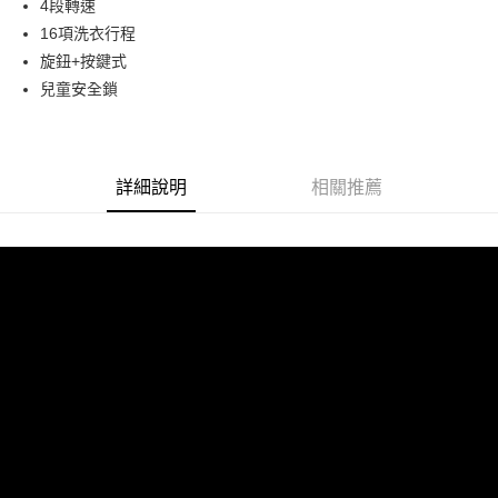
4段轉速
台新國際商業銀行
中國信託商業銀行
華泰商業銀行
聯邦商業銀行
玉山商業銀行
星展（台灣）商業銀行
悠遊付
元大商業銀行
永豐商業銀行
台灣樂天信用卡公司
遠東國際商業銀行
元大商業銀行
16項洗衣行程
台新國際商業銀行
中國信託商業銀行
玉山商業銀行
星展（台灣）商業銀行
永豐商業銀行
玉山商業銀行
旋鈕+按鍵式
台灣樂天信用卡公司
Google Pay
台新國際商業銀行
中國信託商業銀行
星展（台灣）商業銀行
台新國際商業銀行
兒童安全鎖
台灣樂天信用卡公司
中國信託商業銀行
台灣樂天信用卡公司
全盈+PAY
ATM付款
詳細說明
相關推薦
運送方式
大家電宅配
免運費
一般宅配
免運費