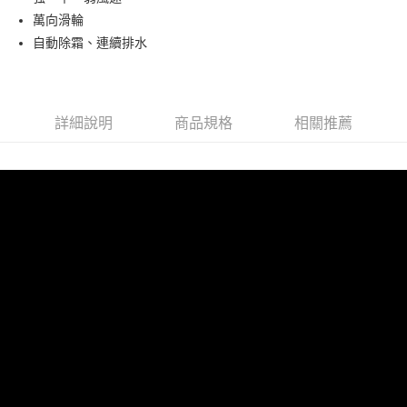
萬向滑輪
運送方式
自動除霜、連續排水
大家電宅配
免運費
詳細說明
商品規格
相關推薦
一般宅配
免運費