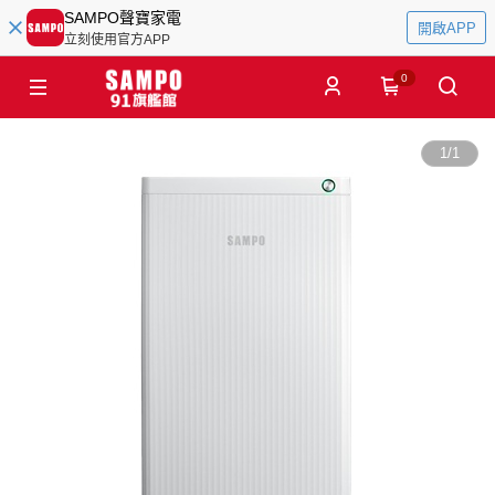
SAMPO聲寶家電
開啟APP
立刻使用官方APP
0
1
/
1