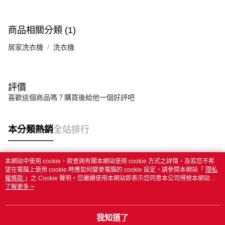
商品相關分類 (1)
居家洗衣機
洗衣機
評價
喜歡這個商品嗎？購買後給他一個好評吧
本分類熱銷
全站排行
本網站中使用 cookie，欲查詢有關本網站使用 cookie 方式之詳情，及若您不希
熱門標籤
望在電腦上使用 cookie 時應如何變更電腦的 cookie 設定，請參閱本網站「
隱私
權條款
」之 Cookie 聲明。您繼續使用本網站即表示您同意本公司得按本網站使
用條款之 Cookie 聲明使用 cookie。
了解更多 >
我知道了