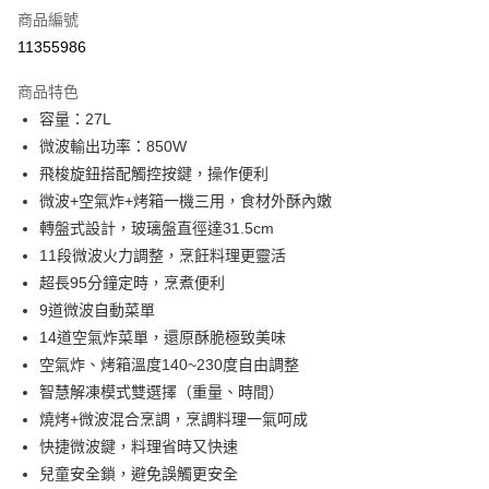
商品編號
信用卡分期付款
11355986
3 期 0 利率 每期
NT$2,663
21家銀行
商品特色
6 期 0 利率 每期
NT$1,331
21家銀行
合作金庫商業銀行
第一商業銀行
容量：27L
華南商業銀行
彰化商業銀行
12 期 0 利率 每期
NT$665
21家銀行
合作金庫商業銀行
第一商業銀行
微波輸出功率：850W
上海商業儲蓄銀行
台北富邦商業銀行
華南商業銀行
彰化商業銀行
24 期 0 利率 每期
NT$332
20家銀行
合作金庫商業銀行
第一商業銀行
國泰世華商業銀行
兆豐國際商業銀行
飛梭旋鈕搭配觸控按鍵，操作便利
上海商業儲蓄銀行
台北富邦商業銀行
華南商業銀行
彰化商業銀行
臺灣中小企業銀行
台中商業銀行
合作金庫商業銀行
第一商業銀行
微波+空氣炸+烤箱一機三用，食材外酥內嫩
LINE Pay
國泰世華商業銀行
兆豐國際商業銀行
上海商業儲蓄銀行
台北富邦商業銀行
匯豐（台灣）商業銀行
華泰商業銀行
華南商業銀行
彰化商業銀行
臺灣中小企業銀行
台中商業銀行
轉盤式設計，玻璃盤直徑達31.5cm
國泰世華商業銀行
兆豐國際商業銀行
聯邦商業銀行
遠東國際商業銀行
Apple Pay
上海商業儲蓄銀行
台北富邦商業銀行
匯豐（台灣）商業銀行
華泰商業銀行
11段微波火力調整，烹飪料理更靈活
臺灣中小企業銀行
台中商業銀行
元大商業銀行
永豐商業銀行
兆豐國際商業銀行
臺灣中小企業銀行
聯邦商業銀行
遠東國際商業銀行
匯豐（台灣）商業銀行
華泰商業銀行
超長95分鐘定時，烹煮便利
街口支付
玉山商業銀行
星展（台灣）商業銀行
台中商業銀行
匯豐（台灣）商業銀行
元大商業銀行
永豐商業銀行
聯邦商業銀行
遠東國際商業銀行
9道微波自動菜單
台新國際商業銀行
中國信託商業銀行
華泰商業銀行
聯邦商業銀行
玉山商業銀行
星展（台灣）商業銀行
悠遊付
元大商業銀行
永豐商業銀行
台灣樂天信用卡公司
遠東國際商業銀行
元大商業銀行
14道空氣炸菜單，還原酥脆極致美味
台新國際商業銀行
中國信託商業銀行
玉山商業銀行
星展（台灣）商業銀行
永豐商業銀行
玉山商業銀行
空氣炸、烤箱溫度140~230度自由調整
台灣樂天信用卡公司
Google Pay
台新國際商業銀行
中國信託商業銀行
星展（台灣）商業銀行
台新國際商業銀行
智慧解凍模式雙選擇（重量、時間）
台灣樂天信用卡公司
中國信託商業銀行
台灣樂天信用卡公司
全盈+PAY
燒烤+微波混合烹調，烹調料理一氣呵成
ATM付款
快捷微波鍵，料理省時又快速
兒童安全鎖，避免誤觸更安全