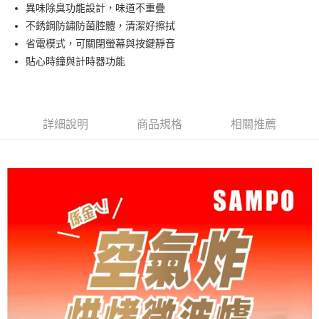
運送方式
異味除臭功能設計，味道不重疊
不銹鋼防鏽防菌腔體，清潔好擦拭
大家電宅配
省電模式，可關閉螢幕與按鍵靜音
免運費
貼心時鐘與計時器功能
一般宅配
免運費
詳細說明
商品規格
相關推薦