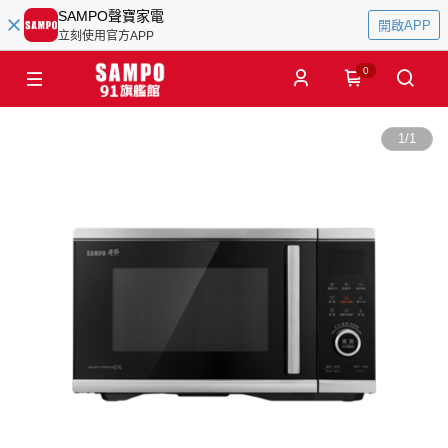
SAMPO聲寶家電
開啟APP
立刻使用官方APP
0
1
/
1