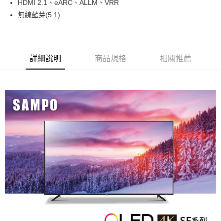
HDMI 2.1、eARC、ALLM、VRR
台灣樂天信用卡公司
Google Pay
台新國際商業銀行
中國信託商業銀行
星展（台灣）商業銀行
台新國際商業銀行
無線藍芽(5.1)
台灣樂天信用卡公司
中國信託商業銀行
台灣樂天信用卡公司
全盈+PAY
ATM付款
詳細說明
商品規格
相關推薦
運送方式
大家電宅配
免運費