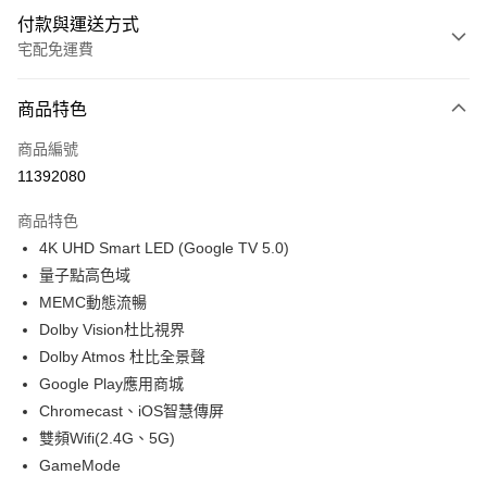
付款與運送方式
宅配免運費
付款方式
商品特色
信用卡一次付款
商品編號
信用卡分期付款
11392080
3 期 0 利率 每期
NT$7,300
21家銀行
商品特色
6 期 0 利率 每期
NT$3,650
21家銀行
合作金庫商業銀行
第一商業銀行
4K UHD Smart LED (Google TV 5.0)
華南商業銀行
彰化商業銀行
12 期 0 利率 每期
NT$1,825
21家銀行
合作金庫商業銀行
第一商業銀行
量子點高色域
上海商業儲蓄銀行
台北富邦商業銀行
華南商業銀行
彰化商業銀行
24 期 0 利率 每期
NT$912
20家銀行
合作金庫商業銀行
第一商業銀行
國泰世華商業銀行
兆豐國際商業銀行
MEMC動態流暢
上海商業儲蓄銀行
台北富邦商業銀行
華南商業銀行
彰化商業銀行
臺灣中小企業銀行
台中商業銀行
合作金庫商業銀行
第一商業銀行
Dolby Vision杜比視界
LINE Pay
國泰世華商業銀行
兆豐國際商業銀行
上海商業儲蓄銀行
台北富邦商業銀行
匯豐（台灣）商業銀行
華泰商業銀行
華南商業銀行
彰化商業銀行
臺灣中小企業銀行
台中商業銀行
Dolby Atmos 杜比全景聲
國泰世華商業銀行
兆豐國際商業銀行
聯邦商業銀行
遠東國際商業銀行
Apple Pay
上海商業儲蓄銀行
台北富邦商業銀行
匯豐（台灣）商業銀行
華泰商業銀行
Google Play應用商城
臺灣中小企業銀行
台中商業銀行
元大商業銀行
永豐商業銀行
兆豐國際商業銀行
臺灣中小企業銀行
聯邦商業銀行
遠東國際商業銀行
匯豐（台灣）商業銀行
華泰商業銀行
Chromecast、iOS智慧傳屏
街口支付
玉山商業銀行
星展（台灣）商業銀行
台中商業銀行
匯豐（台灣）商業銀行
元大商業銀行
永豐商業銀行
聯邦商業銀行
遠東國際商業銀行
雙頻Wifi(2.4G、5G)
台新國際商業銀行
中國信託商業銀行
華泰商業銀行
聯邦商業銀行
玉山商業銀行
星展（台灣）商業銀行
悠遊付
元大商業銀行
永豐商業銀行
台灣樂天信用卡公司
遠東國際商業銀行
元大商業銀行
GameMode
台新國際商業銀行
中國信託商業銀行
玉山商業銀行
星展（台灣）商業銀行
永豐商業銀行
玉山商業銀行