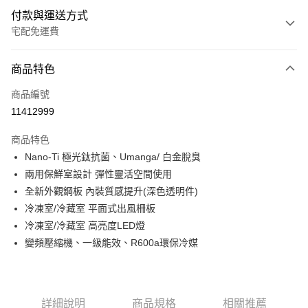
付款與運送方式
宅配免運費
付款方式
商品特色
信用卡一次付款
商品編號
信用卡分期付款
11412999
3 期 0 利率 每期
NT$8,300
21家銀行
商品特色
6 期 0 利率 每期
NT$4,150
21家銀行
合作金庫商業銀行
第一商業銀行
Nano-Ti 極光鈦抗菌、Umanga/ 白金脫臭
華南商業銀行
彰化商業銀行
12 期 0 利率 每期
NT$2,075
21家銀行
合作金庫商業銀行
第一商業銀行
兩用保鮮室設計 彈性靈活空間使用
上海商業儲蓄銀行
台北富邦商業銀行
華南商業銀行
彰化商業銀行
24 期 0 利率 每期
NT$1,037
20家銀行
合作金庫商業銀行
第一商業銀行
國泰世華商業銀行
兆豐國際商業銀行
全新外觀鋼板 內裝質感提升(深色透明件)
上海商業儲蓄銀行
台北富邦商業銀行
華南商業銀行
彰化商業銀行
臺灣中小企業銀行
台中商業銀行
合作金庫商業銀行
第一商業銀行
冷凍室/冷藏室 平面式出風柵板
LINE Pay
國泰世華商業銀行
兆豐國際商業銀行
上海商業儲蓄銀行
台北富邦商業銀行
匯豐（台灣）商業銀行
華泰商業銀行
華南商業銀行
彰化商業銀行
臺灣中小企業銀行
台中商業銀行
冷凍室/冷藏室 高亮度LED燈
國泰世華商業銀行
兆豐國際商業銀行
聯邦商業銀行
遠東國際商業銀行
Apple Pay
上海商業儲蓄銀行
台北富邦商業銀行
匯豐（台灣）商業銀行
華泰商業銀行
變頻壓縮機、一級能效、R600a環保冷媒
臺灣中小企業銀行
台中商業銀行
元大商業銀行
永豐商業銀行
兆豐國際商業銀行
臺灣中小企業銀行
聯邦商業銀行
遠東國際商業銀行
匯豐（台灣）商業銀行
華泰商業銀行
街口支付
玉山商業銀行
星展（台灣）商業銀行
台中商業銀行
匯豐（台灣）商業銀行
元大商業銀行
永豐商業銀行
聯邦商業銀行
遠東國際商業銀行
台新國際商業銀行
中國信託商業銀行
華泰商業銀行
聯邦商業銀行
玉山商業銀行
星展（台灣）商業銀行
悠遊付
元大商業銀行
永豐商業銀行
台灣樂天信用卡公司
遠東國際商業銀行
元大商業銀行
台新國際商業銀行
中國信託商業銀行
玉山商業銀行
星展（台灣）商業銀行
詳細說明
商品規格
相關推薦
永豐商業銀行
玉山商業銀行