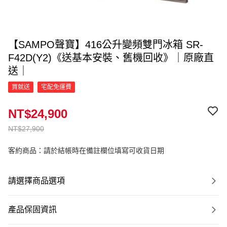
【SAMPO聲寶】416公升變頻雙門冰箱 SR-
F42D(Y2)《送基本安裝、舊機回收》｜原廠直
送｜
買就送
宅配免運費
NT$24,900
NT$27,900
客約商品：請於結帳時在備註欄位填寫可收貨日期
請選擇商品選項
產品保固資訊