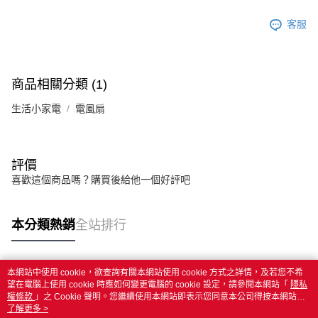
客服
商品相關分類 (1)
生活小家電
電風扇
評價
喜歡這個商品嗎？購買後給他一個好評吧
本分類熱銷
全站排行
本網站中使用 cookie，欲查詢有關本網站使用 cookie 方式之詳情，及若您不希
熱門標籤
望在電腦上使用 cookie 時應如何變更電腦的 cookie 設定，請參閱本網站「
隱私
權條款
」之 Cookie 聲明。您繼續使用本網站即表示您同意本公司得按本網站使
用條款之 Cookie 聲明使用 cookie。
了解更多 >