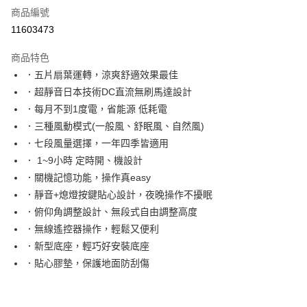
商品編號
信用卡分期付款
11603473
3 期 0 利率 每期
NT$729
21家銀行
商品特色
6 期 0 利率 每期
NT$364
21家銀行
合作金庫商業銀行
第一商業銀行
．五片扇葉運轉，涼爽舒適效果最佳
華南商業銀行
彰化商業銀行
12 期 0 利率 每期
NT$182
21家銀行
合作金庫商業銀行
第一商業銀行
．超靜音日本技術DC直流無刷馬達設計
上海商業儲蓄銀行
台北富邦商業銀行
華南商業銀行
彰化商業銀行
24 期 0 利率 每期
NT$91
20家銀行
合作金庫商業銀行
第一商業銀行
國泰世華商業銀行
兆豐國際商業銀行
．每月不到1度電，省能源 低耗電
上海商業儲蓄銀行
台北富邦商業銀行
華南商業銀行
彰化商業銀行
臺灣中小企業銀行
台中商業銀行
合作金庫商業銀行
第一商業銀行
．三種風動模式(一般風、舒眠風、自然風)
LINE Pay
國泰世華商業銀行
兆豐國際商業銀行
上海商業儲蓄銀行
台北富邦商業銀行
匯豐（台灣）商業銀行
華泰商業銀行
華南商業銀行
彰化商業銀行
臺灣中小企業銀行
台中商業銀行
．七段風量選擇，一年四季皆適用
國泰世華商業銀行
兆豐國際商業銀行
聯邦商業銀行
遠東國際商業銀行
Apple Pay
上海商業儲蓄銀行
台北富邦商業銀行
匯豐（台灣）商業銀行
華泰商業銀行
． 1~9小時 定時開、機設計
臺灣中小企業銀行
台中商業銀行
元大商業銀行
永豐商業銀行
兆豐國際商業銀行
臺灣中小企業銀行
聯邦商業銀行
遠東國際商業銀行
匯豐（台灣）商業銀行
華泰商業銀行
．關機記憶功能，操作真easy
街口支付
玉山商業銀行
星展（台灣）商業銀行
台中商業銀行
匯豐（台灣）商業銀行
元大商業銀行
永豐商業銀行
聯邦商業銀行
遠東國際商業銀行
．靜音+熄燈按鍵貼心設計，夜晚操作不擾眠
台新國際商業銀行
中國信託商業銀行
華泰商業銀行
聯邦商業銀行
玉山商業銀行
星展（台灣）商業銀行
悠遊付
元大商業銀行
永豐商業銀行
台灣樂天信用卡公司
遠東國際商業銀行
元大商業銀行
．俯仰角調整設計、無段式自由調整高度
台新國際商業銀行
中國信託商業銀行
玉山商業銀行
星展（台灣）商業銀行
永豐商業銀行
玉山商業銀行
．無線遙控器操作，輕鬆又便利
台灣樂天信用卡公司
Google Pay
台新國際商業銀行
中國信託商業銀行
星展（台灣）商業銀行
台新國際商業銀行
．新型底座，輕巧好安裝底座
台灣樂天信用卡公司
中國信託商業銀行
台灣樂天信用卡公司
全盈+PAY
．貼心膠墊，保護地面防刮傷
ATM付款