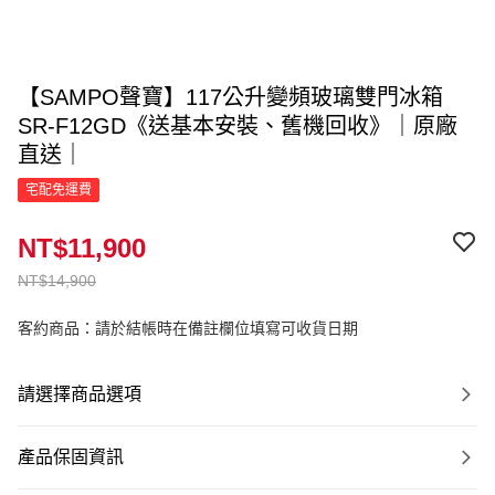
【SAMPO聲寶】117公升變頻玻璃雙門冰箱
SR-F12GD《送基本安裝、舊機回收》｜原廠
直送｜
宅配免運費
NT$11,900
NT$14,900
客約商品：請於結帳時在備註欄位填寫可收貨日期
請選擇商品選項
產品保固資訊