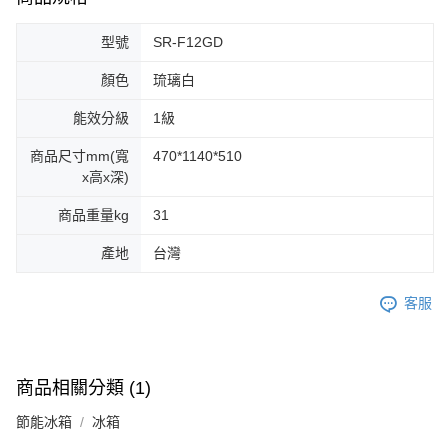
型號
SR-F12GD
顏色
琉璃白
能效分級
1級
商品尺寸mm(寬
470*1140*510
x高x深)
商品重量kg
31
產地
台灣
客服
商品相關分類 (1)
節能冰箱
冰箱