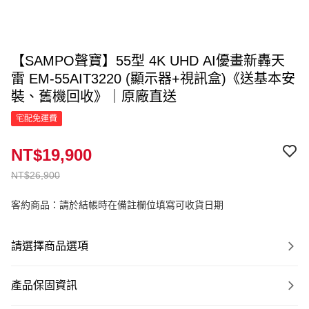
【SAMPO聲寶】55型 4K UHD AI優畫新轟天
雷 EM-55AIT3220 (顯示器+視訊盒)《送基本安
裝、舊機回收》｜原廠直送
宅配免運費
NT$19,900
NT$26,900
客約商品：請於結帳時在備註欄位填寫可收貨日期
請選擇商品選項
產品保固資訊