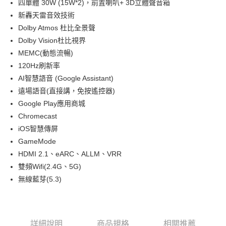
四單體 30W (15W*2)，前置喇叭+ 3D立體聲音箱
台灣樂天信用卡公司
Google Pay
台新國際商業銀行
中國信託商業銀行
星展（台灣）商業銀行
台新國際商業銀行
新轟天雷音效技術
台灣樂天信用卡公司
中國信託商業銀行
台灣樂天信用卡公司
全盈+PAY
Dolby Atmos 杜比全景聲
ATM付款
Dolby Vision杜比視界
MEMC(動態流暢)
運送方式
120Hz刷新率
AI智慧語音 (Google Assistant)
大家電宅配
遠場語音(直接講，免按遙控器)
免運費
Google Play應用商城
Chromecast
iOS智慧傳屏
GameMode
HDMI 2.1、eARC、ALLM、VRR
雙頻Wifi(2.4G、5G)
無線藍芽(5.3)
詳細說明
商品規格
相關推薦