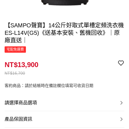
【SAMPO聲寶】14公斤好取式單槽定頻洗衣機
ES-L14V(G5)《送基本安裝、舊機回收》｜原
廠直送｜
宅配免運費
NT$13,900
NT$16,700
客約商品：請於結帳時在備註欄位填寫可收貨日期
請選擇商品選項
產品保固資訊