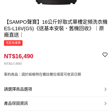
【SAMPO聲寶】16公斤好取式單槽定頻洗衣機
ES-L16V(G5)《送基本安裝、舊機回收》｜原
廠直送｜
宅配免運費
NT$16,490
NT$17,900
客約商品：請於結帳時在備註欄位填寫可收貨日期
請選擇商品選項
產品保固資訊