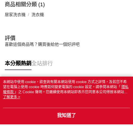
商品相關分類 (1)
居家洗衣機
洗衣機
評價
喜歡這個商品嗎？購買後給他一個好評吧
本分類熱銷
全站排行
本網站中使用 cookie，欲查詢有關本網站使用 cookie 方式之詳情，及若您不希
熱門標籤
望在電腦上使用 cookie 時應如何變更電腦的 cookie 設定，請參閱本網站「
隱私
權條款
」之 Cookie 聲明。您繼續使用本網站即表示您同意本公司得按本網站使
用條款之 Cookie 聲明使用 cookie。
了解更多 >
我知道了