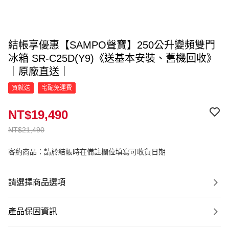
結帳享優惠【SAMPO聲寶】250公升變頻雙門
冰箱 SR-C25D(Y9)《送基本安裝、舊機回收》
｜原廠直送｜
買就送
宅配免運費
NT$19,490
NT$21,490
客約商品：請於結帳時在備註欄位填寫可收貨日期
請選擇商品選項
產品保固資訊