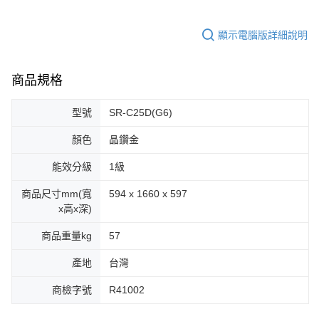
顯示電腦版詳細說明
商品規格
型號
SR-C25D(G6)
顏色
晶鑽金
能效分級
1級
商品尺寸mm(寬
594 x 1660 x 597
x高x深)
商品重量kg
57
產地
台灣
商檢字號
R41002