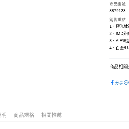
信用卡一
商品編號
8879123
信用卡分
銷售重點
3 期 
1、極光鈦
6 期 
合作金
2、IMD
華南商
12 期
3、AIE
合作金
上海商
華南商
4、白金/U
24 期
合作金
國泰世
上海商
華南商
臺灣中
合作金
LINE Pay
國泰世
上海商
匯豐（
華南商
臺灣中
商品相關分
國泰世
聯邦商
Apple Pay
上海商
匯豐（
臺灣中
元大商
兆豐國
聯邦商
節能冰箱
匯豐（
街口支付
玉山商
台中商
分享
元大商
聯邦商
台新國
華泰商
玉山商
悠遊付
元大商
台灣樂
遠東國
台新國
玉山商
永豐商
台灣樂
全盈+PAY
台新國
星展（
台灣樂
中國信
ATM付款
說明
商品規格
相關推薦