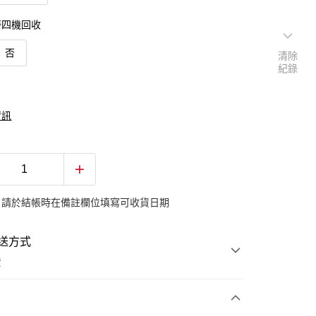
廢四機回收
否
清除
紀錄
資訊
：請於結帳時在備註欄位填寫可收貨日期
送方式
費