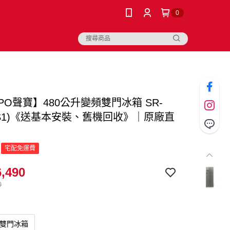
0
PO聲寶】480公升變頻雙門冰箱 SR-
D(S1)《送基本安裝、舊機回收》｜原廠直
宅配免運費
,490
0
升雙門冰箱