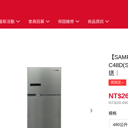
最新活動
會員招募
保固維修
商品資訊
【SAM
C48
送｜
買就送
NT$26
NT$29,49
規格
480公