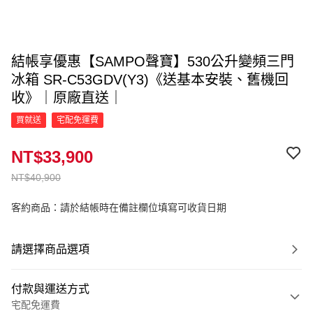
結帳享優惠【SAMPO聲寶】530公升變頻三門
冰箱 SR-C53GDV(Y3)《送基本安裝、舊機回
收》｜原廠直送｜
買就送
宅配免運費
NT$33,900
NT$40,900
客約商品：請於結帳時在備註欄位填寫可收貨日期
請選擇商品選項
付款與運送方式
宅配免運費