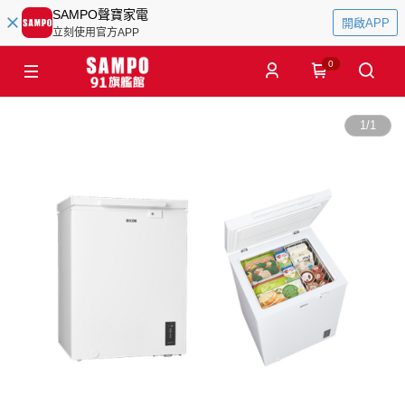
SAMPO聲寶家電
開啟APP
立刻使用官方APP
0
1
/
1