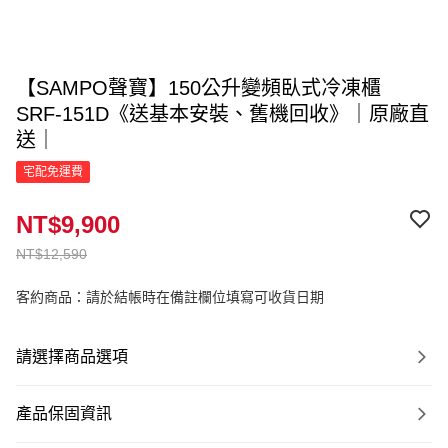
【SAMPO聲寶】150公升變頻臥式冷凍櫃
SRF-151D《送基本安裝、舊機回收》｜原廠直
送｜
宅配免運費
NT$9,900
NT$12,590
客約商品：請於結帳時在備註欄位填寫可收貨日期
請選擇商品選項
產品保固資訊