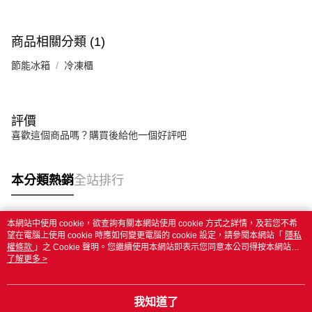
商品相關分類 (1)
節能冰箱
冷凍櫃
評價
喜歡這個商品嗎？購買後給他一個好評吧
本分類熱銷
全站排行
本網站中使用 cookie，欲查詢有關本網站使用 cookie 方式之詳情，及若您不希
熱門標籤
望在電腦上使用 cookie 時應如何變更電腦的 cookie 設定，請參閱本網站「
隱私
權條款
」之 Cookie 聲明。您繼續使用本網站即表示您同意本公司得按本網站使
用條款之 Cookie 聲明使用 cookie。
了解更多 >
我知道了