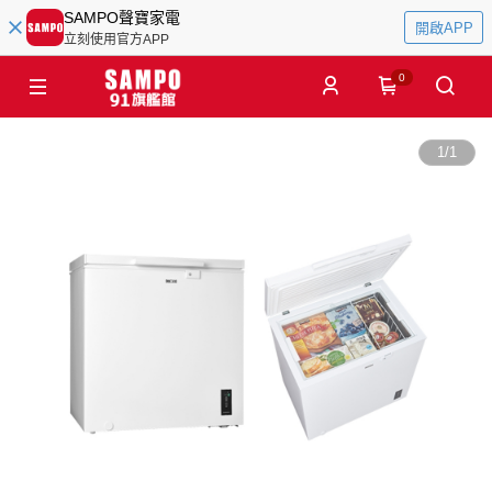
SAMPO聲寶家電
開啟APP
立刻使用官方APP
0
1
/
1