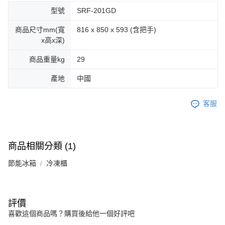
型號
SRF-201GD
商品尺寸mm(寬
816 x 850 x 593 (含把手)
x高x深)
商品重量kg
29
產地
中國
客服
商品相關分類 (1)
節能冰箱
冷凍櫃
評價
喜歡這個商品嗎？購買後給他一個好評吧