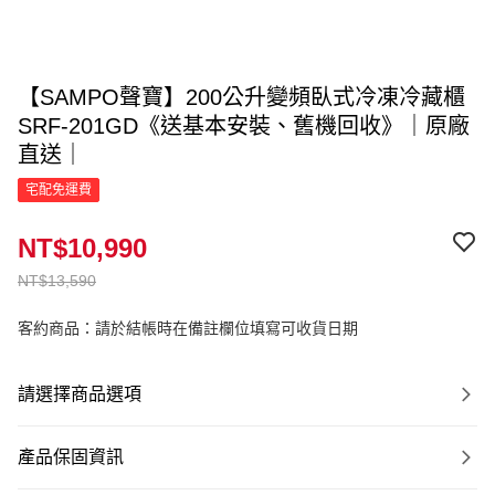
【SAMPO聲寶】200公升變頻臥式冷凍冷藏櫃
SRF-201GD《送基本安裝、舊機回收》｜原廠
直送｜
宅配免運費
NT$10,990
NT$13,590
客約商品：請於結帳時在備註欄位填寫可收貨日期
請選擇商品選項
產品保固資訊