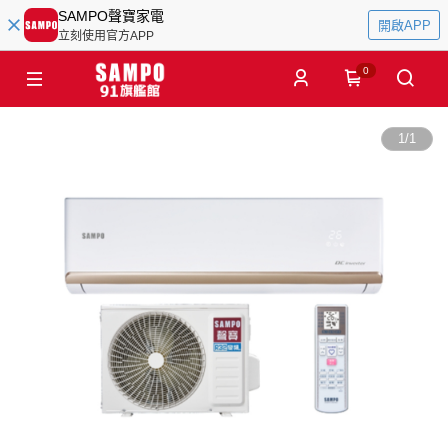
SAMPO聲寶家電
開啟APP
立刻使用官方APP
0
1
/
1