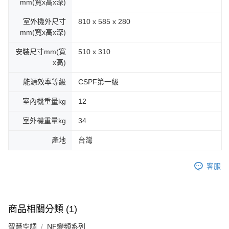
mm(寬x高x深)
室外機外尺寸
810 x 585 x 280
mm(寬x高x深)
安裝尺寸mm(寬
510 x 310
x高)
能源效率等級
CSPF第一級
室內機重量kg
12
室外機重量kg
34
產地
台灣
客服
商品相關分類 (1)
智慧空調
NF變頻系列