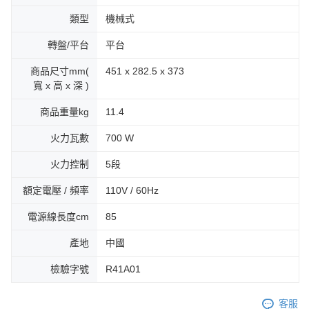
類型
機械式
轉盤/平台
平台
商品尺寸mm(
451 x 282.5 x 373
寬 x 高 x 深 )
商品重量kg
11.4
火力瓦數
700 W
火力控制
5段
額定電壓 / 頻率
110V / 60Hz
電源線長度cm
85
產地
中國
檢驗字號
R41A01
客服