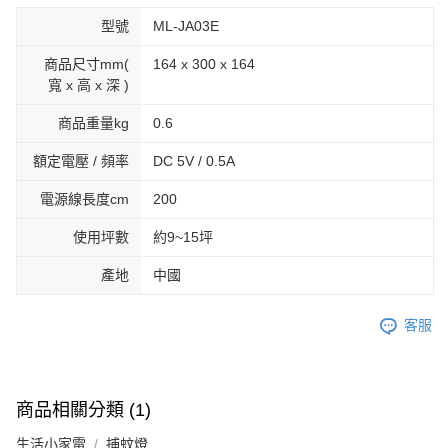
型號
ML-JA03E
商品尺寸mm(
164 x 300 x 164
寬 x 高 x 深 )
商品重量kg
0.6
額定電壓 / 頻率
DC 5V / 0.5A
電源線長度cm
200
使用坪數
約9~15坪
產地
中國
客服
商品相關分類 (1)
生活小家電
捕蚊燈