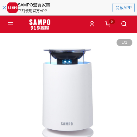
SAMPO聲寶家電
開啟APP
立刻使用官方APP
0
1
/
1