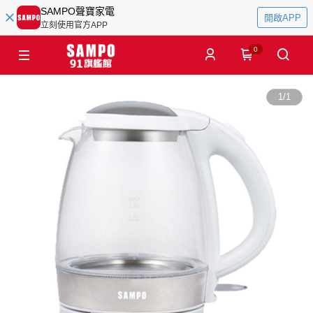
SAMPO聲寶家電
開啟APP
立刻使用官方APP
0
1
/
1