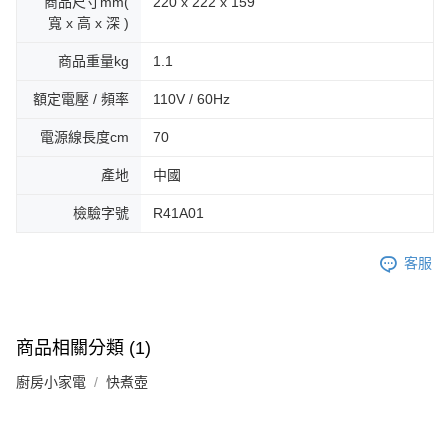
商品尺寸mm(
220 x 222 x 159
寬 x 高 x 深 )
商品重量kg
1.1
額定電壓 / 頻率
110V / 60Hz
電源線長度cm
70
產地
中國
檢驗字號
R41A01
客服
商品相關分類 (1)
廚房小家電
快煮壺