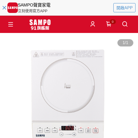
SAMPO聲寶家電
開啟APP
立刻使用官方APP
0
1
/
1