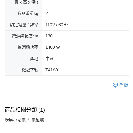
寬 x 高 x 深 )
商品重量kg
2
額定電壓 / 頻率
110V / 60Hz
電源線長度cm
130
總消耗功率
1400 W
產地
中國
檢驗字號
T41A01
客服
商品相關分類 (1)
廚房小家電
電磁爐