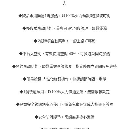
大家電宅配
力
免運費
◆飲品專用簡易1鍵加熱，以100%火力預設3種微波時間
一般宅配
免運費
◆多段式烹調功能，最多可設定4段調理，輕鬆煲湯
◆內建8項自動菜單，一鍵上桌好輕鬆
◆平台大空間，有效使用空間 40%，可多道菜同時加熱
◆預約烹調功能，輕鬆掌握烹調節奏，指定時間立即開飯免等待
◆簡易按鍵 人性化旋鈕操作，快速調節時間、重量
◆1鍵快速啟用，以100%火力快速烹調，無需繁雜設定
◆兒童安全鎖讓您安心使用，避免兒童在無成人指導下誤觸
◆安全防滑腳墊，烹調無需擔心濕滑