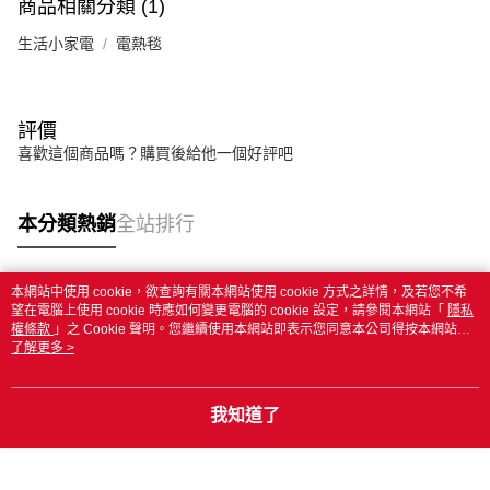
商品相關分類 (1)
生活小家電
電熱毯
評價
喜歡這個商品嗎？購買後給他一個好評吧
本分類熱銷
全站排行
本網站中使用 cookie，欲查詢有關本網站使用 cookie 方式之詳情，及若您不希
熱門標籤
望在電腦上使用 cookie 時應如何變更電腦的 cookie 設定，請參閱本網站「
隱私
權條款
」之 Cookie 聲明。您繼續使用本網站即表示您同意本公司得按本網站使
用條款之 Cookie 聲明使用 cookie。
了解更多 >
我知道了