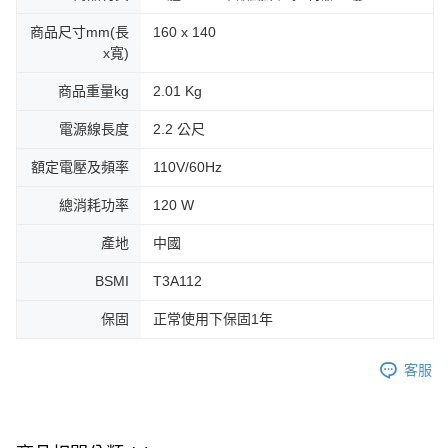
商品尺寸mm(長
160 x 140
x寬)
商品重量kg
2.01 Kg
電源線長度
2.2 公尺
額定電壓及頻率
110V/60Hz
總消耗功率
120 W
產地
中國
BSMI
T3A112
保固
正常使用下保固1年
客服